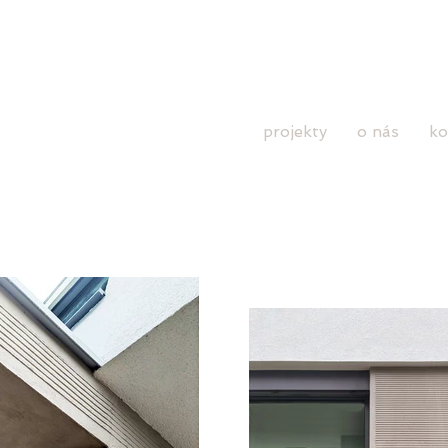
projekty
o nás
ko